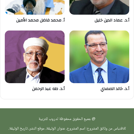
أ.د. عماد الدين خليل
أ. محمد فاضل محمد الأمين
أ.د. خالد الصمدي
أ.د. طه عبد الرحمن
@ جميع الحقوق محفوظة لدروب للتربية
للاقتباس من وثائق المشروع: اسم المشروع، عنوان الوثيقة، موقع النشر، تاريخ الوثيقة.