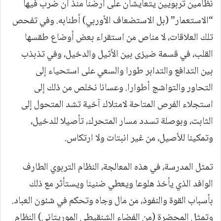
نظامين تربويين يتعايشان على أرضنا منذ أن ضرب فيها
“الاستعمار” (بل الاستضعاف الأوربي) أطنابه. وفي تفحص
تلك العلاقات، لا مناص من استقراء بعض أوضاع طقسها
القلب، في قسمة ضيزى بين الأثيل والدخيل، وفي تذبذب
بين التدافع والتدابر طورا والسعي على استحياء إلى
التحاور والتواشج أطوارا. وعسانا نخلص من ذلك إلى
استجلاء الفرص المتاحة لامتلاك آخية تشد المتحول إلى
الثابت، وبوصلة تسدد مسار المتحرك، تأصيلا للدخيل،
وتمكينا للأصيل، من غير انبتات ولا ارتكاس.
تمثل المدرسة، في هذه المعالجة، النظام التربوي الطارف
الوافد الذي يأخذ هلوعا ويعطي ضنينا ويستأثر مع ذلك
بأسباب القوة والنفوذ، من مال وجاه وتحكم في شئون العباد.
وتمثل المحضرة (من الفضاء الشنقيطي الموريتاني) النظام