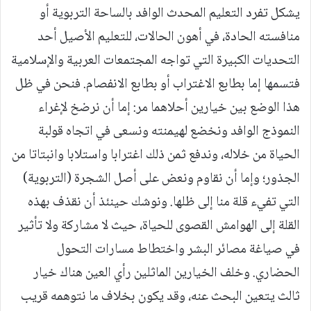
يشكل تفرد التعليم المحدث الوافد بالساحة التربوية أو
منافسته الحادة، في أهون الحالات، للتعليم الأصيل أحد
التحديات الكبيرة التي تواجه المجتمعات العربية والإسلامية
فتسمها إما بطابع الاغتراب أو بطابع الانفصام. فنحن في ظل
هذا الوضع بين خيارين أحلاهما مر: إما أن نرضخ لإغراء
النموذج الوافد ونخضع لهيمنته ونسعى في اتجاه قولبة
الحياة من خلاله، وندفع ثمن ذلك اغترابا واستلابا وانبتاتا من
الجذور؛ وإما أن نقاوم ونعض على أصل الشجرة (التربوية)
التي تفيء قلة منا إلى ظلها. ونوشك حينئذ أن نقذف بهذه
القلة إلى الهوامش القصوى للحياة، حيث لا مشاركة ولا تأثير
في صياغة مصائر البشر واختطاط مسارات التحول
الحضاري. وخلف الخيارين الماثلين رأي العين هناك خيار
ثالث يتعين البحث عنه، وقد يكون بخلاف ما نتوهمه قريب