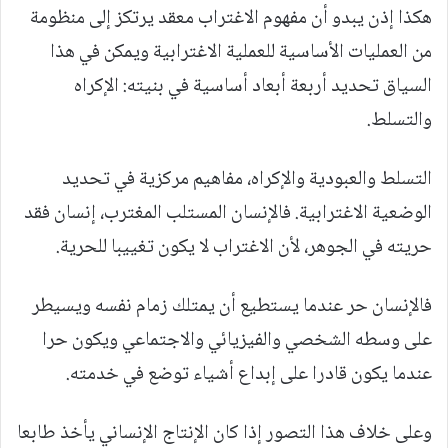
هكذا إذن يبدو أن مفهوم الاغتراب معقد يرتكز إلى منظومة
من العمليات الأساسية للعملية الاغترابية ويمكن في هذا
السياق تحديد أربعة أبعاد أساسية في بنيته: الإكراه
والتسلط.
التسلط والعبودية والإكراه، مفاهيم مركزية في تحديد
الوضعية الاغترابية. فالإنسان المستلب المغترب، إنسان فقد
حريته في الجوهر، لأن الاغتراب لا يكون تغييبا للحرية.
فالإنسان حر عندما يستطيع أن يمتلك زمام نفسه ويسيطر
على وسطه الشخصي والفيزيائي والاجتماعي ويكون حرا
عندما يكون قادرا على إبداع أشياء توضع في خدمته.
وعلى خلاف هذا التصور إذا كان الإنتاج الإنساني يأخذ طابعا