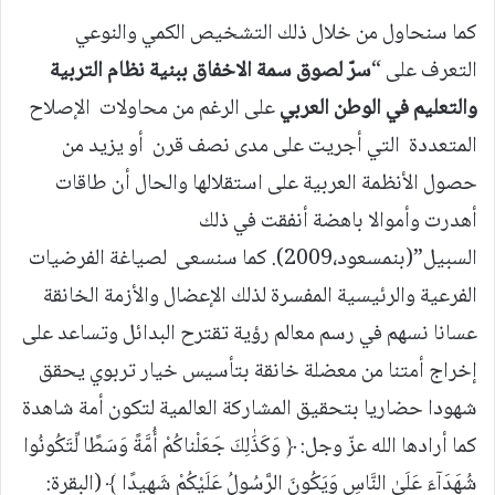
كما سنحاول من خلال ذلك التشخيص الكمي والنوعي
التعرف على “
سرّ لصوق سمة الاخفاق ببنية نظام التربية
والتعليم في الوطن العربي
على الرغم من محاولات الإصلاح
المتعددة التي أجريت على مدى نصف قرن أو يزيد من
حصول الأنظمة العربية على استقلالها والحال أن طاقات
أهدرت وأموالا باهضة أنفقت في ذلك
السبيل”(بنمسعود،2009). كما سنسعى لصياغة الفرضيات
الفرعية والرئيسية المفسرة لذلك الإعضال والأزمة الخانقة
عسانا نسهم في رسم معالم رؤية تقترح البدائل وتساعد على
إخراج أمتنا من معضلة خانقة بتأسيس خيار تربوي يحقق
شهودا حضاريا بتحقيق المشاركة العالمية لتكون أمة شاهدة
كما أرادها الله عزّ وجل: ﴿ وَكَذَٰلِكَ جَعَلْناكُمْ أُمَّةً وَسَطًا لِّتَكُونُوا
شُهَدَآءَ عَلَىٰ النَّاسِ وَيَكُونَ الرَّسُولُ عَلَيْكُمْ شَهِيدًا ﴾ (البقرة: