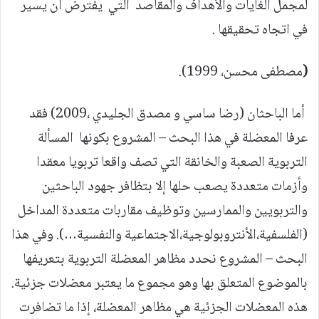
لمجمل الغايات والأهداف والمقاصد التي يفترض أن يسير
في اتجاه تحقيقها .
(
مصطفى محسن، 1999).
أما الباحثان (رضا ساسي و مصدق الجليدي ،2009) فقد
عرفا المعضلة في هذا البحث – المشروع بكونها المسألة
التربوية الصعبة والخانقة التي تصف واقعا تربويا معقدا
وأزمات متعددة يصعب حلها إلا بتظافر جهود الباحثين
والتربويين والممارسين وتوظيف مقاربات متعددة المداخل
(الفلسفية،الأنتروبولوجية،الاجتماعية والنفسية…). وفي هذا
البحث – المشروع نحدد مظاهر المعضلة التربوية بتعريفها
بالموضوع المتعلق بها وهو مجموع ما يعتبر معضلات جزئية.
هذه المعضلات الجزئية هي مظاهر المعضلة، إذا ما تضافرت