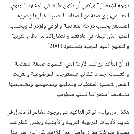
درجة الإعضال” ويكفي أن تكون طرفا في المشهد التربوي
التعليمي، بأي صفة من الصفات، ليصيبك غبارها وشررها
المستعر بحسب درجة المعايشة والوعي والإدراك وبحسب
المدى الذي تبلغه في علاقتك وانتظاراتك من نظام التربية
والتعليم. (عبد المجيد،بنمسعود،2009).
إلا أنّ التأكد من تلك الأزمة التي اكتسبت صيغة المعضلة
واكتسبت إجماعا تلقائيا فيستوجب الموضوعية والتريث
العلمي لتجميع المعطيات وتحليلها وتمحيصها وتشخيصها
تشخيصا استقرائيا نسقيا منظوميا.
هكذا إذن وأمام تواتر التأكيد على وجود مظاهر الإعضال في
عديد الأدبيات التربوية العربية والأجنبية وبغض النّظر عما
يصدق منه فالاجماع حاصل حول الأزمة، لكن الذي بقي مثار