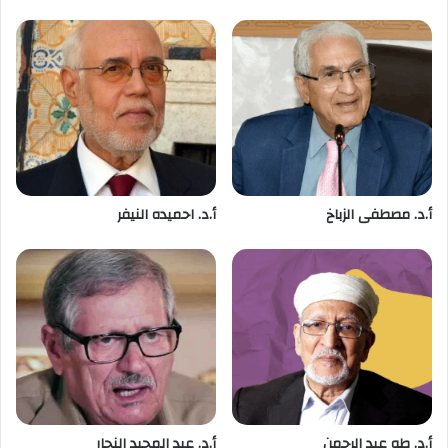
أ.د. مصطفى الزباخ
أ.د. احميده النيفر
أ.د. طه عبد الرحمن
أ.د. عبد المجيد النجار