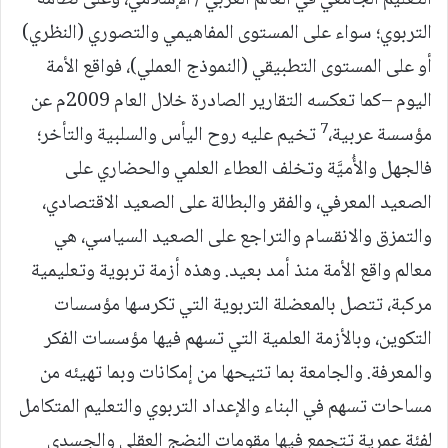
التعليم الجامعي في العالم العربي / الإسلامي، وعلى نظامه
التربوي؛ سواء على المستوى المفاهيمي والتصوري (النظري)
أو على المستوى التطبيقي (النموذج العملي)، فواقع الأمة
اليوم –كما تعكسه التقارير الصادرة خلال العام 2009م عن
7
مؤسسة عربية،
تخيم عليه روح اليأس والسلبية والتأخر؛
فالجهل والأُميَّة وتخلف العطاء العلمي والحضاري على
الصعيد المعرفي، والفقر والبطالة على الصعيد الاقتصادي،
والتمزق والانقسام والتراجع على الصعيد السياسي، هي
معالم واقع الأمة منذ أمد بعيد. وهذه أزمة تربوية وتعليمية
مركبة، تتصل بالمعضلة التربوية التي تكرسها مؤسسات
التكوين، وبالأزمة العلمية التي تسهم فيها مؤسسات الفكر
والمعرفة. والجامعة بما تتيحها من إمكانات وبما تهيئه من
مساحات تسهم في البناء والإعداد التربوي والتعليم المتكامل
لفئة عمرية تتجمع فيها مقومات النضج العقلي والجسدي