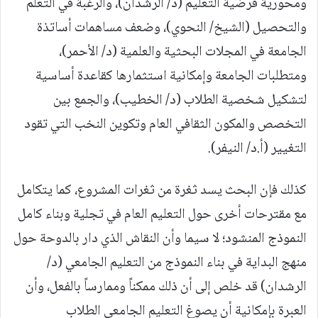
ومحورية فرضية التعليم (د/ الرشدان)، والرغبة في التعلم
والتحصيل (الشيخ/ النحوي)، وضعف مساهمات أساتذة
الجامعة في المجلات البحثية والعلمية (د/ الأحمر)،
ومتطلبات الجامعة وإمكانية استثمارها كقاعدة أساسية
لتشكيل شخصية الطلاب (د/ الخطيب)، والجمع بين
التخصص والمكون الثقافي العام وتكوين النخب التي تقود
التغيير (أ.د/ النيفر).
كذلك فإن البحث يسد ثغرة من ثغرات المشروع، كما يتكامل
مع مقترحات أخرى حول التعليم العام في تجلية وبناء كامل
النموذج المنشود؛ لا سيما وأن النقاش الذي دار بالدوحة حول
منهج البداية في بناء النموذج من التعليم الجامعي (د/
الرشدان) قد خلص إلى أن ذلك ممكناً وممارساً بالفعل، وأن
العبرة بإمكانية أن يصوغ التعليم الجامعي الطلاب