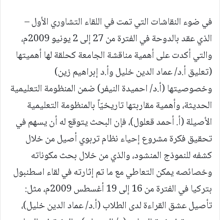
في ضوء النقاشات التي تمت في اللقاء التشاوري الأول –
الذي عقد بالدوحة في الفترة من 27 إلى 2 يونيو 2009م،
والتي أكدت على أهمية مناقشة الجامعة كحلقة لها أهميتها
(تعليق أ.د/ عماد الدين خليل وأ.د إبراهيم زين)
وخصوصيتها (أ.د/ احميدة النيفر) ضمن المنظومة التعليمية
الحديثة، وأهمية مقاربتها تاريخيّاً بالمنظومة التعليمية
الأصيلة (أ. أحمد قعلول)، فإن البحث يتوقع له أن يسهم في
تحقيق فكرة مشروع إحياء نظام تربوي أصيل من خلال
كشفه للنموذج المنشود، والذي من خلال بحث مكوناته
وخصائصه يمكن التعاطي مع ما تم إثارته في لقاء اسطنبول
بتركيا في الفترة من 16 إلى 19 أغسطس 2009م، مثل:
تأصيل عشق القراءة لدى الطلاب (أ.د/ عماد الدين خليل)،