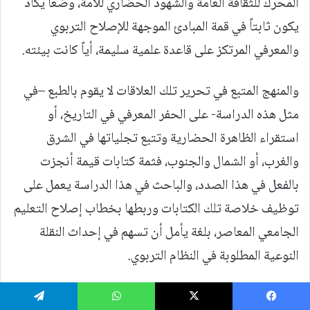
المحرك للثقافة العامة والشهود الحضاري للأمة، وضعاً يكاد
يكون ثابتاً في قمة المبادئ الموجهة للإصلاح التربوي
والمعرفي المرتكز على قاعدة علمية سليمة، أياً كانت بيئته.
والمنهج المتبع في تحرير تلك العلاقات لا يقوم بالطبع –في
مثل هذه الدراسة- على الحفر المعرفي في التاريخ، أو
استقراء الظاهرة الحضارية وتتبع تجلياتها في الشرق
والغرب، أو الشمال والجنوب، فثمة كتابات قيمة أنجزت
بالفعل في هذا الصدد، والباحث في هذا الدراسة يعمل على
توظيف خلاصة تلك الكتابات وربطها بخطاب إصلاح التعليم
الجامعي المعاصر، بلغة يأمل أن تسهم في إحداث النقلة
النوعية المطلوبة في النظام التربوي.
9.
الأدبيات السابقة:
يسبوك
‫X
واتساب
تيلقرام