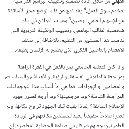
المهني
من خلال إعادة تصميم وتكييف البرامج الدراسية
4
لتخدم سوق العمل.
وقد نتج عن ذلك الوضع عجز الأساتذة
5
عن الإسهام العلمي الرصين،
وغياب التوازن في بناء
شخصية الطالب الجامعي، وتغييب الوظيفة التربوية التي
تناسب هذا المستوى من التعليم، بالإضافة إلى ضعف
الاهتمام بالتأصيل الفكري الذي يطمح له الإنسان بطبعه.
وإذا كان التعليم الجامعي يمر بالفعل في الفترة الراهنة
بمراجعة شاملة؛ في الفلسفة، والرؤية، والأهداف، والسياسات،
والمضامين، والإجراءات، فما هي إذاً أسباب هذا التوجه لتلك
المراجعة الشاملة؟ وما مرجعيتها؟ وما أوجه قصور جهود
الإصلاح السابقة؟ ,لماذا بقيت تلك الجهود تراوح مكانها، ولم
تثمر إصلاحاً حقيقياً يعيد للمسلمين مكانتهم في الريادة
العلمية، ويجعلهم شركاء في صناعة الحضارة المعاصرة، إن