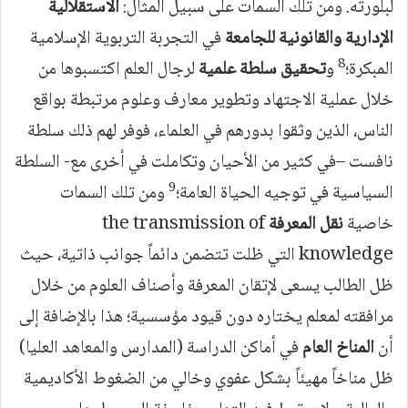
لبلورته. ومن تلك السمات على سبيل المثال:
الاستقلالية
الإدارية والقانونية للجامعة
في التجربة التربوية الإسلامية
8
المبكرة؛
و
تحقيق سلطة علمية
لرجال العلم اكتسبوها من
خلال عملية الاجتهاد وتطوير معارف وعلوم مرتبطة بواقع
الناس، الذين وثقوا بدورهم في العلماء، فوفر لهم ذلك سلطة
نافست –في كثير من الأحيان وتكاملت في أخرى مع- السلطة
9
السياسية في توجيه الحياة العامة؛
ومن تلك السمات
خاصية
نقل المعرفة
the transmission of
knowledge التي ظلت تتضمن دائماً جوانب ذاتية، حيث
ظل الطالب يسعى لإتقان المعرفة وأصناف العلوم من خلال
مرافقته لمعلم يختاره دون قيود مؤسسية؛ هذا بالإضافة إلى
أن
المناخ العام
في أماكن الدراسة (المدارس والمعاهد العليا)
ظل مناخاً مهيئاً بشكل عفوي وخالي من الضغوط الأكاديمية