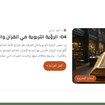
د. أحمد عبادي
04- الرؤية التربوية في القرآن والسنة
إن محور الرؤية التربوية في الإسلام هو إخراج الأمة الصالح
أُفُقَ هذه الرؤية الأسنى هو إخراج الإنسان الصالح المصلح 
والآخرة – وضبط علاقاته معها، وإكسابه الخبرات التي تمك
أكمل القراءة »
أبحاث المشروع